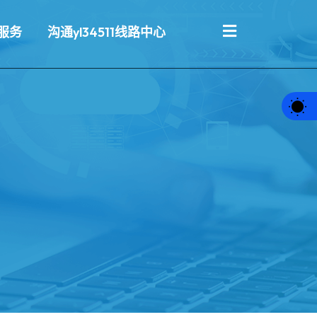
服务
沟通yl34511线路中心