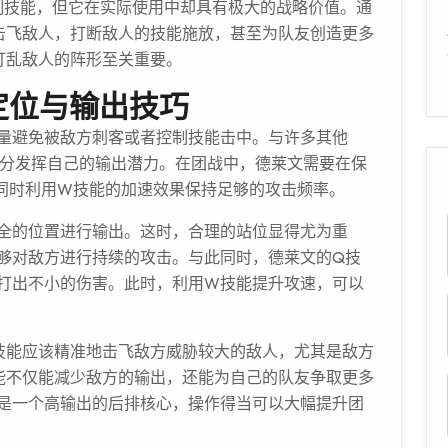
控制技能，但它在实际使用中却具有极大的战略价值。通
击飞敌人，打断敌人的技能施放，甚至为队友创造更多
打乱敌人的阵形至关重要。
定位与输出技巧
量避免被敌方刺客或者控制技能击中。与许多其他
充分发挥自己的输出潜力。在团战中，德莱文需要在保
同时利用W技能的加速效果保持足够的攻击频率。
全的位置进行输出。这时，合理的站位显得尤为重
够对敌方进行持续的攻击。与此同时，德莱文的Q技
打出不小的伤害。此时，利用W技能提升攻速，可以
技能应该精准地击飞敌方威胁较大的敌人，尤其是敌方
能不仅能减少敌方的输出，还能为自己的队友争取更多
是一个高输出的后排核心，操作得当可以大幅提升团