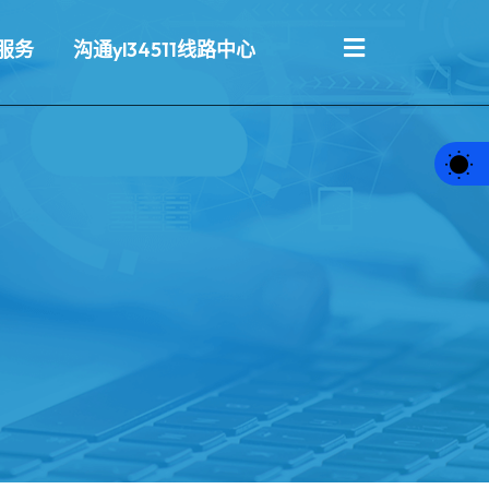
服务
沟通yl34511线路中心