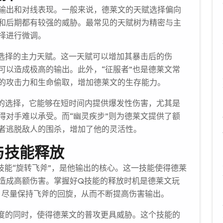
输出和对线表现。一般来说，德莱文的天赋选择偏向
和后期都有较强的威胁。最常见的天赋树为精密与主
择进行微调。
常选择的主力天赋。这一天赋可以增加其暴击后的伤
可以造成极高的输出。此外，“征服者”也是德莱文常
的攻击力和生命偷取，增加德莱文的生存能力。
见的选择，它能够在短时间内提供爆发性伤害，尤其是
得对手难以承受。而“幽灵疾步”则为德莱文提供了额
者逃脱敌人的围杀，增加了他的灵活性。
与技能释放
技能“旋转飞斧”，是他输出的核心。这一技能使得德莱
造成高额伤害。掌握好Q技能的释放时机是德莱文玩
，尽量保持飞斧的回旋，从而不断提高伤害输出。
速度的同时，使得德莱文的普攻更具威胁。这个技能的