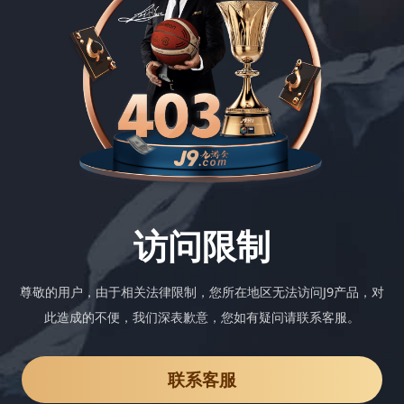
访问限制
尊敬的用户，由于相关法律限制，您所在地区无法访问J9产品，对
此造成的不便，我们深表歉意，您如有疑问请联系客服。
联系客服