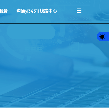
服务
沟通yl34511线路中心